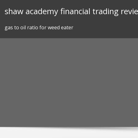
Skip
shaw academy financial trading revi
to
content
gas to oil ratio for weed eater