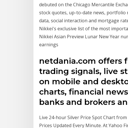
debuted on the Chicago Mercantile Exchan
stock quotes, up-to-date news, portfoli
data, social interaction and mortgage rate
Nikkei's exclusive list of the most impor
Nikkei Asian Preview Lunar New Year nu
earnings
netdania.com offers f
trading signals, live 
on mobile and desktop
charts, financial news,
banks and brokers a
Live 24-hour Silver Price Spot Chart fro
Prices Updated Every Minute. At Yahoo Fi